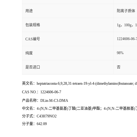
用途
阳离子质体
包装规格
1g，100g，1
1224606-06-
CAS编号
98%
纯度
是否进口
否
英文名：heptatriaconta-6,9,28,31-tetraen-19-yl-4-(dimethylamino)butanoate; di
CAS NO.：1224606-06-7
产品名称：DLin-M-C3-DMA
中文名：4-(N,N-二甲基氨基)丁酸(二亚油基)甲酯；4-(N,N-二甲基胺基)丁酸-
分子式：C43H79NO2
分子量：642.09