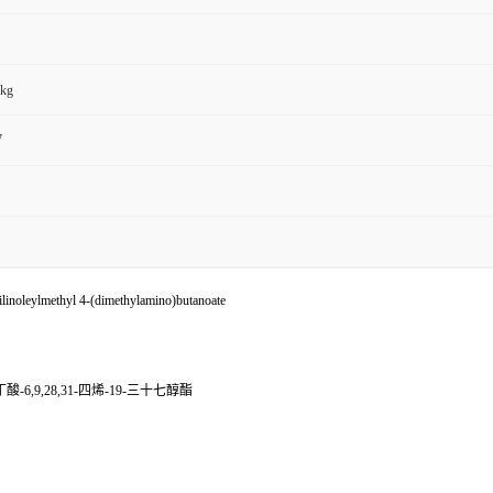
kg
7
linoleylmethyl 4-(dimethylamino)butanoate
6,9,28,31-四烯-19-三十七醇酯