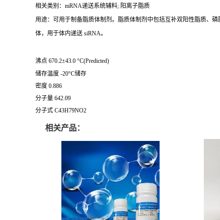
相关类别：mRNA递送系统辅料; 阳离子脂质
用途：可用于制备脂质体制剂。脂质体制剂中包括互补双阳性脂质、磷脂和
体，用于体内递送 siRNA。
沸点 670.2±43.0 °C(Predicted)
储存温度 -20°C储存
密度 0.886
分子量 642.09
分子式 C43H79NO2
相关产品：