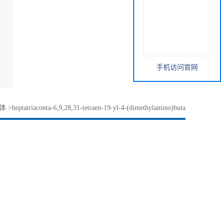
手机访问官网
体
>
heptatriaconta-6,9,28,31-tetraen-19-yl-4-(dimethylamino)buta