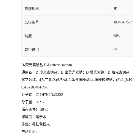
包装规格
支
103404-75-7
CAS编号
98%
纯度
是否进口
否
D-荧光素钠盐 D-Luciferin sodium
通用名：D-冷光素钠盐、D-虫荧光素钠；D-萤光素钠；D-萤光素钠盐
化学名称：4,5-二氢-2-(6-羟基-2-苯并噻唑基)-4-噻唑羧酸钠；(S)-2-(6-
CAS#103404-75-7
分子式：C11H7N2NaO3S2
分子量：302.3
储存条件：-20°C
溶解度：溶于水
外观：橙红色粉末
产品介绍：