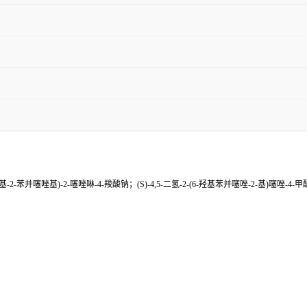
羟基-2-苯并噻唑基)-2-噻唑啉-4-羧酸钠；(S)-4,5-二氢-2-(6-羟基苯并噻唑-2-基)噻唑-4-