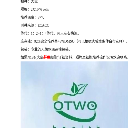
物种：大鼠
规格：2X10^6 cells
培养温度：37℃
引种来源：ECACC
传代：1：2~1：4传代，两天左右换液。
冻存液：92%完全培养基+8%DMSO（可以根据实验室条件自行选择）
包装：专业的无菌保温运输包装。
如需N1S1(大鼠
肝癌
细胞)详细资料、照片及细胞培养操作说明欢迎联系