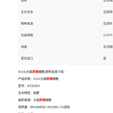
品系
见详细
生长状态
见说明
物种来源
见资料
2x10^6 
包装规格
纯度
见详细
是否进口
是
N1S1(大鼠
肝癌
细胞)资料信息介绍：
产品名称：N1S1大鼠
肝癌
细胞
型号：HTX2933
生长特性：贴壁
组织来源：大鼠
肝癌
细胞
培养基：89%DMEM+10%FBS+1%双抗