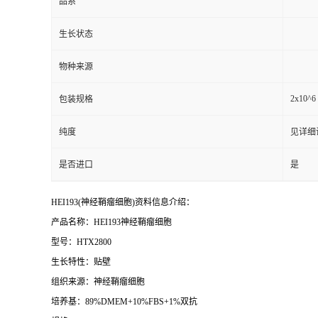
品系
生长状态
物种来源
2x10^6 
包装规格
纯度
见详细
是否进口
是
HEI193(神经鞘瘤细胞)资料信息介绍：
产品名称：HEI193神经鞘瘤细胞
型号：HTX2800
生长特性：贴壁
组织来源：神经鞘瘤细胞
培养基：89%DMEM+10%FBS+1%双抗