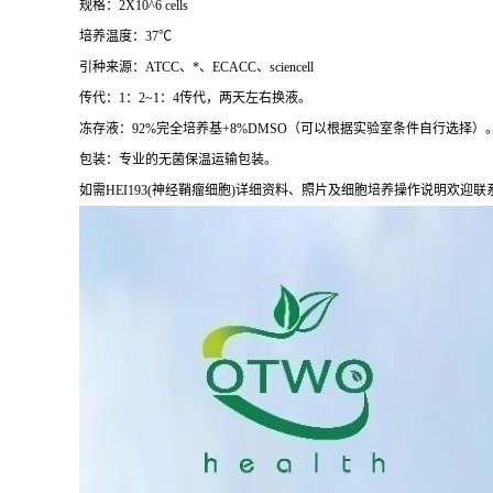
规格：2X10^6 cells
培养温度：37℃
引种来源：ATCC、*、ECACC、sciencell
传代：1：2~1：4传代，两天左右换液。
冻存液：92%完全培养基+8%DMSO（可以根据实验室条件自行选择）
包装：专业的无菌保温运输包装。
如需HEI193(神经鞘瘤细胞)详细资料、照片及细胞培养操作说明欢迎联