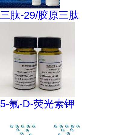
三肽-29/胶原三肽
5-氟-D-荧光素钾