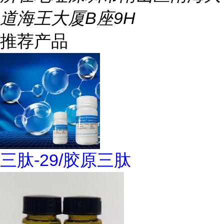
道海王大厦B座9H
推荐产品
三肽-29/胶原三肽