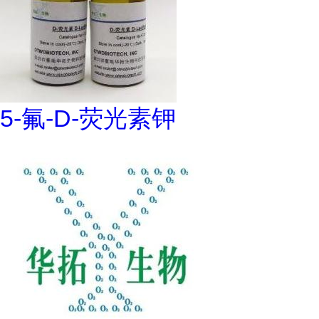
5-氟-D-荧光素钾