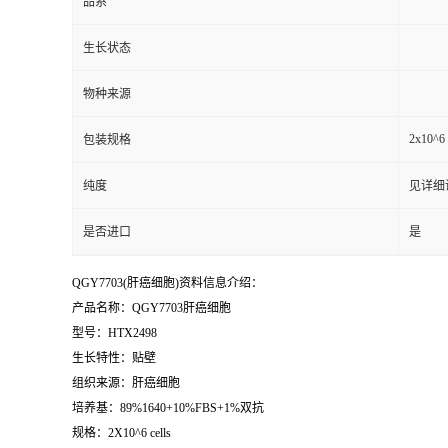
品系
生长状态
物种来源
2x10^6 
包装规格
纯度
见详细
是否进口
是
QGY7703(肝癌细胞)资料信息介绍：
产品名称：QGY7703肝癌细胞
型号：HTX2498
生长特性：贴壁
组织来源：肝癌细胞
培养基：89%1640+10%FBS+1%双抗
规格：2X10^6 cells