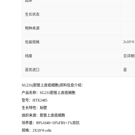
品系
生长状态
物种来源
2x10^6 
包装规格
纯度
见详细
是否进口
是
SG231(胆管上皮癌细胞)资料信息介绍：
产品名称：SG231胆管上皮癌细胞
型号：HTX2485
生长特性：贴壁
组织来源：胆管上皮癌细胞
培养基：89%1640+10%FBS+1%双抗
规格：2X10^6 cells