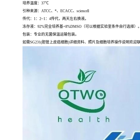
培养温度：37℃
引种来源：ATCC、*、ECACC、sciencell
传代：1：2~1：4传代，两天左右换液。
冻存液：92%完全培养基+8%DMSO（可以根据实验室条件自行选择）
包装：专业的无菌保温运输包装。
如需SG231(胆管上皮癌细胞)详细资料、照片及细胞培养操作说明欢迎