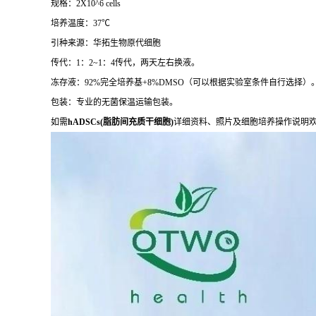
规格：2X10^6 cells
培养温度：37℃
引种来源：华拓生物原代细胞
传代：1：2~1：4传代，两天左右换液。
冻存液：92%完全培养基+8%DMSO（可以根据实验室条件自行选择）
包装：专业的无菌保温运输包装。
如需
hADSCs(脂肪间充质干细胞)
详细资料、照片及细胞培养操作说明