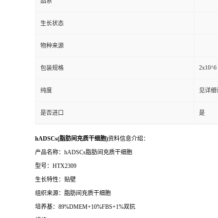
品系
生长状态
物种来源
2x10^6 
包装规格
纯度
见详细
是否进口
是
hADSCs(脂肪间充质干细胞)
资料信息介绍：
产品名称：hADSCs脂肪间充质干细胞
型号：HTX2309
生长特性：贴壁
组织来源：脂肪间充质干细胞
培养基：89%DMEM+10%FBS+1%双抗