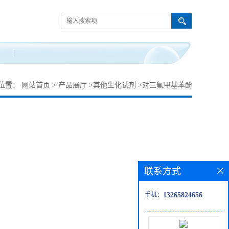
位置：
网站首页
>
产品展厅
>
其他生化试剂
>
对三氟甲基苯酚
联系方式
手机：
13265824656