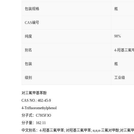
包装规格
瓶
CAS编号
98%
纯度
别名
4-羟基三氟
包装
瓶
级别
工业级
对三氟甲基苯酚
CAS NO.: 402-45-9
4-Trifluoromethylphenol
分子式：C7H5F3O
分子量：162.11
中文别名：4-羟基三氟甲苯; 对羟基三氟甲苯; α,α,α-三氟对甲酚;对三氟甲