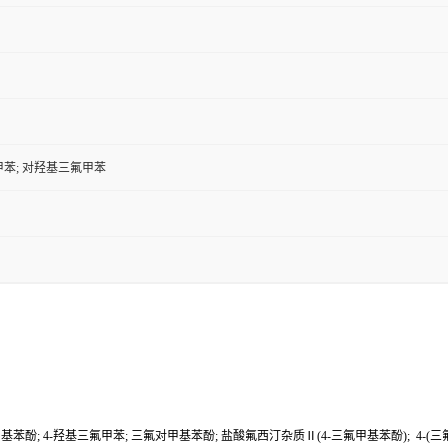
甲苯; 对羟基三氟甲苯
基苯酚; 4-羟基三氟甲苯; 三氟对甲基苯酚; 盐酸氟西汀杂质Ⅱ(4-三氟甲基苯酚); 4-(