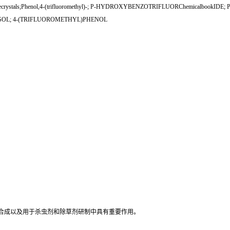
l,loosecrystals;Phenol,4-(trifluoromethyl)-; P-HYDROXYBENZOTRIFLUORChemical
SOL; 4-(TRIFLUOROMETHYL)PHENOL
合成以及用于杀虫剂和除草剂研制中具有重要作用。