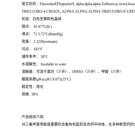
英文别名：FluoxetineEPImpurityD; alpha,alpha,alpha-Trifluoro-p-creso
TRIFLUORO-4-CRESOL; ALPHA,ALPHA,ALPHA-TRIFLUORO-P-CRE
形态：白色至黄棕色晶体
熔点： 45-47°C(lit.)
沸点： 71.5-72°C(8mmHg)
密度： 1.3226(estimate)
闪点： 183°F
储存条件： 20°C
水溶解性： Insoluble in water
溶解度：可溶于氯仿（少许）、DMSO（少许）、甲醇（少许）
酸度系数(pKa) pK1:8.675(25°C)
稳定性：感光
规格: 98%
产品相关介绍:
对三氟甲基苯酚是重要的含氟有机医药及农药中间体，在多种新型药的