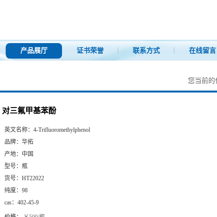
产品展厅
证书荣誉
联系方式
在线留言
您当前的
对三氟甲基苯酚
英文名称：
4-Trifluoromethylphenol
品牌：
华拓
产地：
中国
型号：
瓶
货号：
HT22022
纯度：
98
cas：
402-45-9