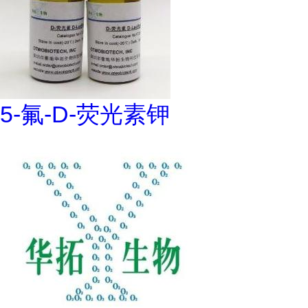
5-氟-D-荧光素钾