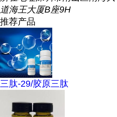
道海王大厦B座9H
推荐产品
三肽-29/胶原三肽