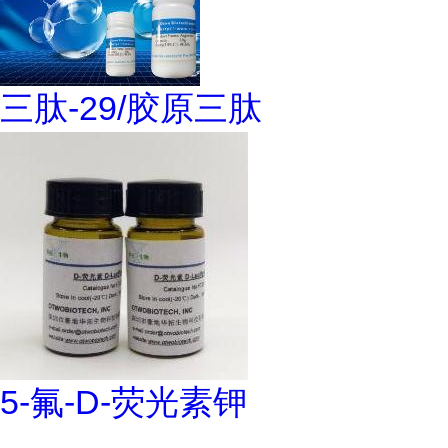
三肽-29/胶原三肽
5-氟-D-荧光素钾