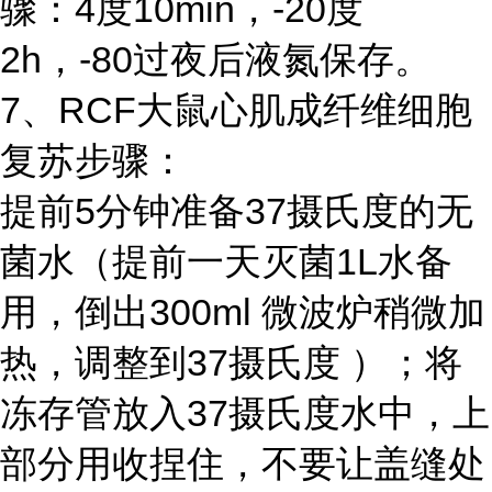
骤：4度10min，-20度
2h，-80过夜后液氮保存。
7、RCF大鼠心肌成纤维细胞
复苏步骤：
提前5分钟准备37摄氏度的无
菌水（提前一天灭菌1L水备
用，倒出300ml 微波炉稍微加
热，调整到37摄氏度 ）；将
冻存管放入37摄氏度水中，上
部分用收捏住，不要让盖缝处