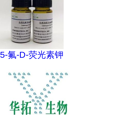
5-氟-D-荧光素钾