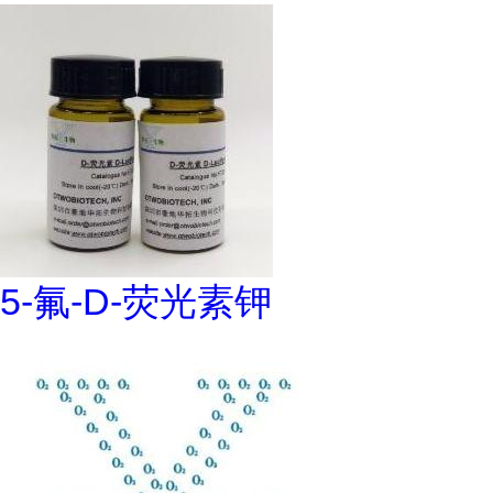
5-氟-D-荧光素钾