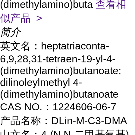
(dimethylamino)buta
查看相
似产品 >
简介
英文名：heptatriaconta-
6,9,28,31-tetraen-19-yl-4-
(dimethylamino)butanoate;
dilinoleylmethyl 4-
(dimethylamino)butanoate
CAS NO.：1224606-06-7
产品名称：DLin-M-C3-DMA
中文名：4-(N,N-二甲基氨基)