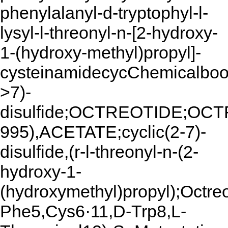
phenylalanyl-d-tryptophyl-l-
lysyl-l-threonyl-n-[2-hydroxy-
1-(hydroxy-methyl)propyl]-
cysteinamidecycChemicalbook
>7)-
disulfide;OCTREOTIDE;OC
995),ACETATE;cyclic(2-7)-
disulfide,(r-l-threonyl-n-(2-
hydroxy-1-
(hydroxymethyl)propyl);Octre
Phe5,Cys6·11,D-Trp8,L-