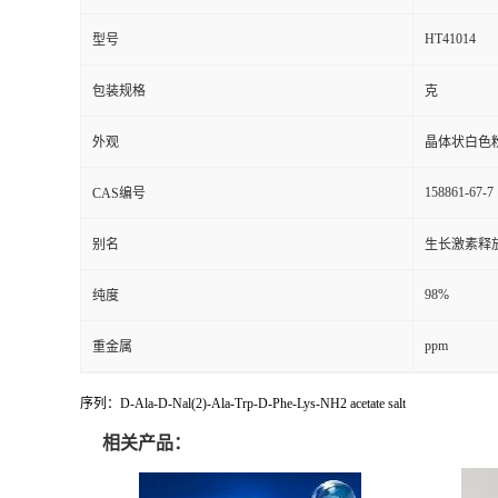
HT41014
型号
包装规格
克
外观
晶体状白色
158861-67-7
CAS编号
别名
生长激素释放
98%
纯度
ppm
重金属
序列：D-Ala-D-Nal(2)-Ala-Trp-D-Phe-Lys-NH2 acetate salt
相关产品：