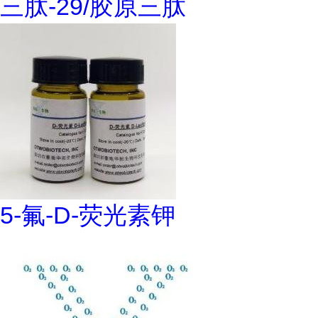
三肽-29/胶原三肽
5-氟-D-荧光素钾