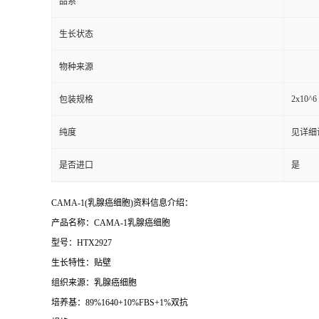
品系
生长状态
物种来源
2x10^6 
包装规格
纯度
见详细
是否进口
是
CAMA-1(乳腺癌细胞)资料信息介绍：
产品名称：CAMA-1乳腺癌细胞
型号：HTX2927
生长特性：贴壁
组织来源：乳腺癌细胞
培养基：89%1640+10%FBS+1%双抗