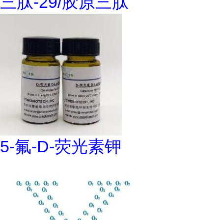
三肽-29/胶原三肽
5-氟-D-荧光素钾