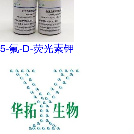
5-氟-D-荧光素钾