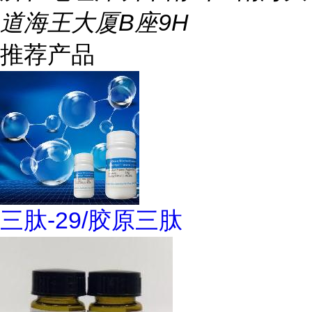
道海王大厦B座9H
推荐产品
三肽-29/胶原三肽