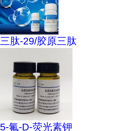
三肽-29/胶原三肽
5-氟-D-荧光素钾