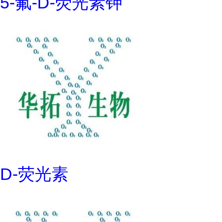
5-氟-D-荧光素钾
D-荧光素