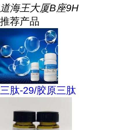
道海王大厦B座9H
推荐产品
三肽-29/胶原三肽