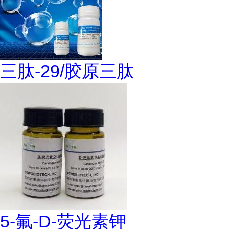
三肽-29/胶原三肽
5-氟-D-荧光素钾