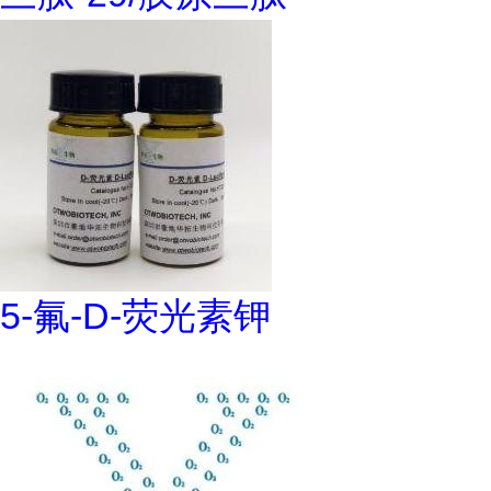
5-氟-D-荧光素钾