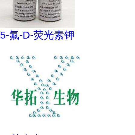
5-氟-D-荧光素钾