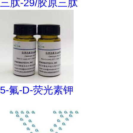
三肽-29/胶原三肽
5-氟-D-荧光素钾