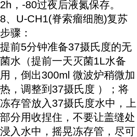
2h，-80过夜后液氮保存。
8、U-CH1(脊索瘤细胞)复苏
步骤：
提前5分钟准备37摄氏度的无
菌水（提前一天灭菌1L水备
用，倒出300ml 微波炉稍微加
热，调整到37摄氏度 ）；将
冻存管放入37摄氏度水中，上
部分用收捏住，不要让盖缝处
浸入水中，摇晃冻存管，尽可