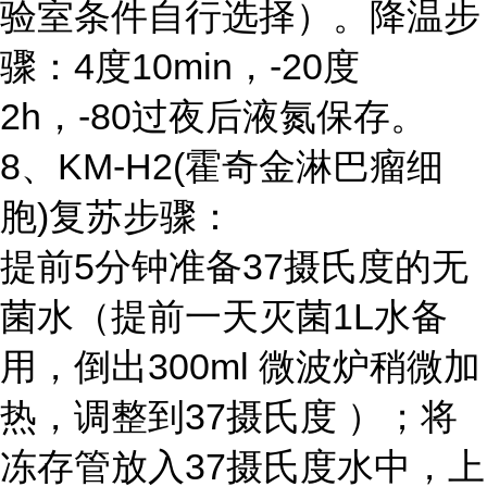
验室条件自行选择）。降温步
骤：4度10min，-20度
2h，-80过夜后液氮保存。
8、KM-H2(霍奇金淋巴瘤细
胞)复苏步骤：
提前5分钟准备37摄氏度的无
菌水（提前一天灭菌1L水备
用，倒出300ml 微波炉稍微加
热，调整到37摄氏度 ）；将
冻存管放入37摄氏度水中，上