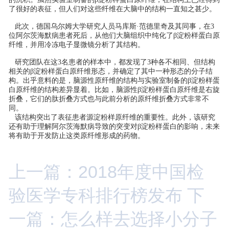
了很好的表征，但人们对这些纤维在大脑中的结构一直知之甚少。
此次，德国乌尔姆大学研究人员马库斯·范德里奇及其同事，在3
位阿尔茨海默病患者死后，从他们大脑组织中纯化了β淀粉样蛋白原
纤维，并用冷冻电子显微镜分析了其结构。
研究团队在这3名患者的样本中，都发现了3种各不相同、但结构
相关的β淀粉样蛋白原纤维形态，并确定了其中一种形态的分子结
构。出乎意料的是，脑源性原纤维的结构与实验室制备的β淀粉样蛋
白原纤维的结构差异显着。比如，脑源性β淀粉样蛋白原纤维是右旋
折叠，它们的肽折叠方式也与此前分析的原纤维折叠方式非常不
同。
该结构突出了表征患者源淀粉样原纤维的重要性。此外，该研究
还有助于理解阿尔茨海默病导致的突变对β淀粉样蛋白的影响，未来
将有助于开发防止这类原纤维形成的药物。
上一篇：2018年度中国检
验医学专科排行榜发布
下
一篇：怎么样去选择小分子