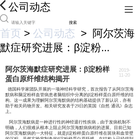
公司动态
搜索
首页
>
公司动态
>
阿尔茨海
默症研究进展：β淀粉...
阿尔茨海默症研究进展：β淀粉样
2019-
11-20
蛋白原纤维结构揭开
德国科学家团队开展的一项神经科学研究，首次报告了从阿尔茨海
默病和脑淀粉样血管病患者脑组织中分离的β淀粉样蛋白原纤维的结
构。这一成果为理解阿尔茨海默病的结构基础提供了新认识，亦有
助于相关药物开发。相关研究发表于29日的英国《自然·通讯》杂志
上。
阿尔茨海默病是一种进行性的神经退行性疾病，由于发病机制不
明确，人们很难从根本上阻止阿尔茨海默病病程的进展。目前已知
阿尔茨海默病的一大特征，就是β淀粉样蛋白原纤维在斑块和血管壁
的沉积。虽然实验室制备的β淀粉样蛋白原纤维，在结构上已经得到